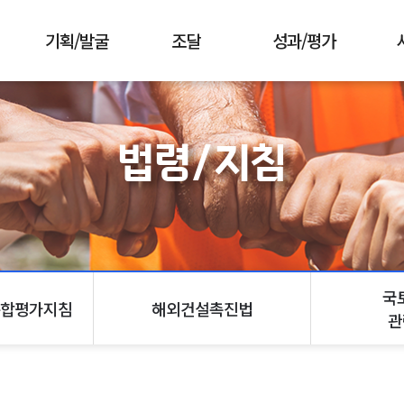
기획/발굴
조달
성과/평가
소개
소개
소개
기본계획 &
절차
사업산출물
지
법령/지침
종합시행계획
공지사항
우수사업
국
절차
공지사항
국
합평가지침
해외건설촉진법
관