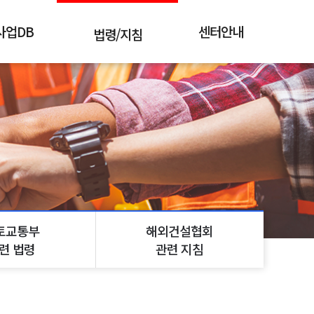
사업DB
센터안내
법령/지침
총괄 현황
설립배경
국제개발협력기본법
역별 현황
조직도
국제개발협력통합평가지침
가별 현황
주요업무
해외건설촉진법
상세검색
알림마당
국토교통부 관련 법령
해외건설협회 관련 지침
토교통부
해외건설협회
련 법령
관련 지침